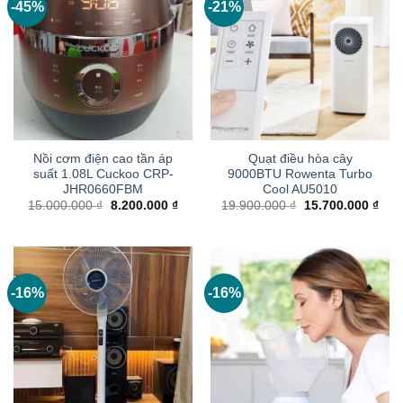
-45%
-21%
Nồi cơm điện cao tần áp
Quạt điều hòa cây
suất 1.08L Cuckoo CRP-
9000BTU Rowenta Turbo
JHR0660FBM
Cool AU5010
Giá
Giá
Giá
Giá
15.000.000
₫
8.200.000
₫
19.900.000
₫
15.700.000
₫
gốc
hiện
gốc
hiện
là:
tại
là:
tại
15.000.000 ₫.
là:
19.900.000 ₫.
là:
8.200.000 ₫.
15.7
-16%
-16%