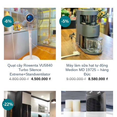
là:
tại
là:
tại
10.800.000 ₫.
là:
2.900.000 ₫.
là:
9.500.000 ₫.
2.300
-6%
-5%
Quạt cây Rowenta VU5840
Máy làm sữa hạt tự động
Turbo Silence
Medion MD 19725 – hàng
Extreme+Standventilator
Đức
Giá
Giá
Giá
Giá
4.800.000
₫
4.500.000
₫
9.000.000
₫
8.580.000
₫
gốc
hiện
gốc
hiện
là:
tại
là:
tại
4.800.000 ₫.
là:
9.000.000 ₫.
là:
4.500.000 ₫.
8.580
-22%