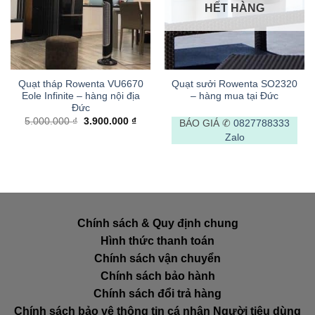
HẾT HÀNG
Quạt tháp Rowenta VU6670
Quạt sưởi Rowenta SO2320
Eole Infinite – hàng nội địa
– hàng mua tại Đức
Đức
Giá
Giá
5.000.000
₫
3.900.000
₫
BÁO GIÁ ✆
0827788333
gốc
hiện
Zalo
là:
tại
5.000.000 ₫.
là:
3.900.000 ₫.
Chính sách & Quy định chung
Hình thức thanh toán
Chính sách vận chuyển
Chính sách bảo hành
Chính sách đổi trả hàng
Chính sách bảo vệ thông tin cá nhân Người tiêu dùng