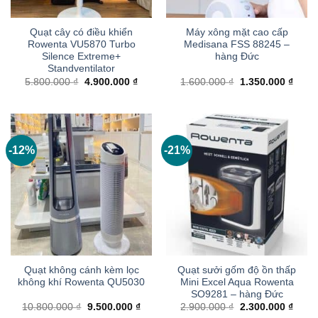
Quạt cây có điều khiển
Máy xông mặt cao cấp
Rowenta VU5870 Turbo
Medisana FSS 88245 –
Silence Extreme+
hàng Đức
Standventilator
Giá
Giá
Giá
Giá
5.800.000
₫
4.900.000
₫
1.600.000
₫
1.350.000
₫
gốc
hiện
gốc
hiện
là:
tại
là:
tại
5.800.000 ₫.
là:
1.600.000 ₫.
là:
4.900.000 ₫.
1.350
-12%
-21%
Quạt không cánh kèm lọc
Quạt sưởi gốm độ ồn thấp
không khí Rowenta QU5030
Mini Excel Aqua Rowenta
SO9281 – hàng Đức
Giá
Giá
Giá
Giá
10.800.000
₫
9.500.000
₫
2.900.000
₫
2.300.000
₫
gốc
hiện
gốc
hiện