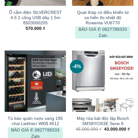
Ổ cắm điện SILVERCREST
Quạt tháp có điều khiển từ
4 ổ 2 cổng USB dây 1.5m
xa hiển thị nhiệt độ
8503000205
Rowenta VU6770
570.000
₫
BÁO GIÁ ✆
0827788333
Zalo
-4%
Tủ bảo quản rượu vang 195
Máy rửa bát độc lập Bosch
chai Liebherr WKB 4612
SMS8YCI03E Serie 8
Giá
Giá
45.000.000
₫
43.000.000
₫
BÁO GIÁ ✆
0827788333
gốc
hiện
Zalo
là:
tại