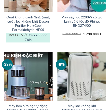
Quạt không cánh 3in1 (mát,
Máy sấy tóc 2200W có gió
sưởi, lọc không khí) Dyson
lạnh và 6 tốc độ Philips
Purifier Hot+Cool
BHD274/00
Formaldehyde HP09
Giá
Giá
2.100.000
₫
1.790.000
₫
BÁO GIÁ ✆
0827788333
gốc
hiện
Zalo
là:
tại
2.100.000 ₫.
là:
1.790
-33%
-8%
Máy làm sữa hạt tự động
Máy lọc không khí