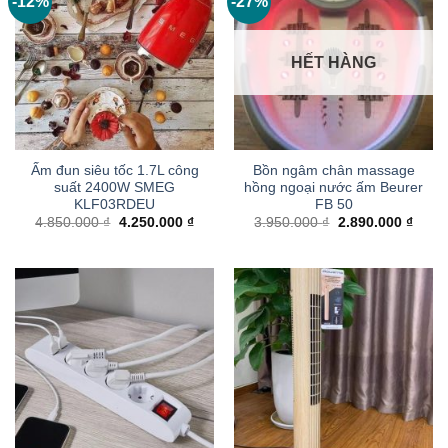
-12%
-27%
HẾT HÀNG
Ấm đun siêu tốc 1.7L công
Bồn ngâm chân massage
suất 2400W SMEG
hồng ngoại nước ấm Beurer
KLF03RDEU
FB 50
Giá
Giá
Giá
Giá
4.850.000
₫
4.250.000
₫
3.950.000
₫
2.890.000
₫
gốc
hiện
gốc
hiện
là:
tại
là:
tại
4.850.000 ₫.
là:
3.950.000 ₫.
là:
4.250.000 ₫.
2.890