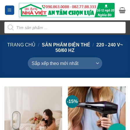
Bỏ
qua
nội
Tìm
dung
kiếm
sản
phẩm
TRANG CHỦ
/
SẢN PHẨM ĐIỆN THẾ
/
220 - 240 V~
50/60 HZ
-15%