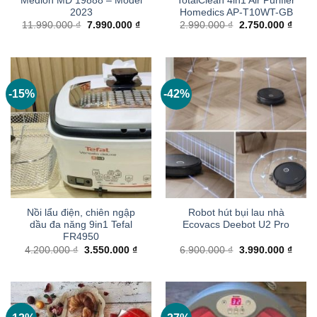
Medion MD 19888 – Model
TotalClean 4in1 Air Purifier
2023
Homedics AP-T10WT-GB
Giá
Giá
Giá
Giá
11.990.000
₫
7.990.000
₫
2.990.000
₫
2.750.000
₫
gốc
hiện
gốc
hiện
là:
tại
là:
tại
11.990.000 ₫.
là:
2.990.000 ₫.
là:
7.990.000 ₫.
2.750
-15%
-42%
Nồi lẩu điện, chiên ngập
Robot hút bụi lau nhà
dầu đa năng 9in1 Tefal
Ecovacs Deebot U2 Pro
FR4950
Giá
Giá
Giá
Giá
4.200.000
₫
3.550.000
₫
6.900.000
₫
3.990.000
₫
gốc
hiện
gốc
hiện
là:
tại
là:
tại
4.200.000 ₫.
là:
6.900.000 ₫.
là:
3.550.000 ₫.
3.990