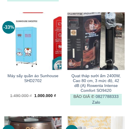
45.000.000 ₫.
là:
43.0
-33%
Máy sấy quần áo Sunhouse
Quạt tháp sưởi ấm 2400W,
SHD2702
Cao 80 cm, 3 mức độ, 42
dB (A) Rowenta Intense
Comfort SO9420
Giá
Giá
1.490.000
₫
1.000.000
₫
BÁO GIÁ ✆
0827788333
gốc
hiện
Zalo
là:
tại
1.490.000 ₫.
là:
1.000.000 ₫.