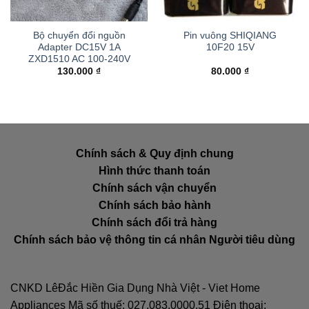
Bộ chuyển đổi nguồn
Pin vuông SHIQIANG
Adapter DC15V 1A
10F20 15V
ZXD1510 AC 100-240V
130.000
₫
80.000
₫
Chính sách & Quy định chung
Hình thức thanh toán
Chính sách vận chuyển
Chính sách bảo hành
Chính sách đổi trả hàng
Chính sách bảo vệ thông tin cá nhân Người tiêu dùng
CNKD LêĐắc Hiền Gia Dụng Nhà Việt - Viet Home
Appliances Mã số thuế: 027.083.0000.51 Điện thoại: