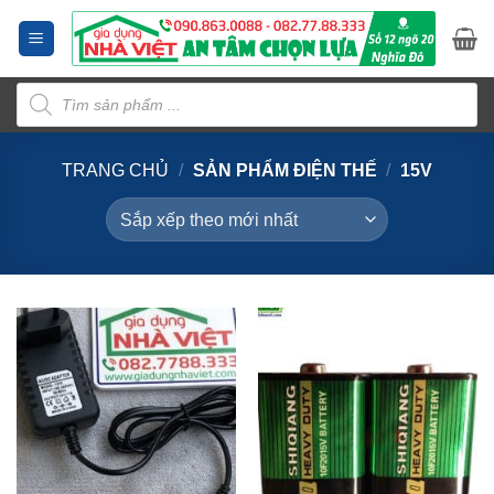
Bỏ
qua
nội
Tìm
dung
kiếm
sản
phẩm
TRANG CHỦ
/
SẢN PHẨM ĐIỆN THẾ
/
15V