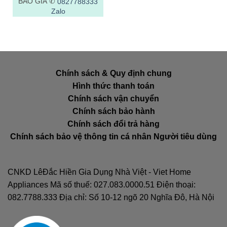
BÁO GIÁ ✆
0827788333
Zalo
Chính sách & Quy định chung
Hình thức thanh toán
Chính sách vận chuyển
Chính sách bảo hành
Chính sách đổi trả hàng
Chính sách bảo vệ thông tin cá nhân Người tiêu dùng
CNKD LêĐắc Hiền Gia Dụng Nhà Việt - Viet Home
Appliances Mã số thuế: 027.083.0000.51 Điện thoại:
082.7788.333 Địa chỉ: Số 10-12 ngõ 20 Nghĩa Đô, Hà Nội