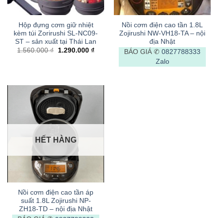
Hộp đựng cơm giữ nhiệt
Nồi cơm điện cao tần 1.8L
kèm túi Zorirushi SL-NC09-
Zojirushi NW-VH18-TA – nội
ST – sản xuất tại Thái Lan
địa Nhật
Giá
Giá
1.560.000
₫
1.290.000
₫
BÁO GIÁ ✆
0827788333
gốc
hiện
Zalo
là:
tại
1.560.000 ₫.
là:
1.290.000 ₫.
HẾT HÀNG
Nồi cơm điện cao tần áp
suất 1.8L Zojirushi NP-
ZH18-TD – nội địa Nhật