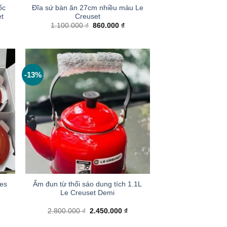
ốc
Đĩa sứ bàn ăn 27cm nhiều màu Le
t
Creuset
á
Giá
Giá
1.100.000
₫
860.000
₫
ện
gốc
hiện
là:
tại
1.100.000 ₫.
là:
200.000 ₫.
860.000 ₫.
-13%
+
tes
Ấm đun từ thổi sáo dung tích 1.1L
Le Creuset Demi
á
Giá
Giá
2.800.000
₫
2.450.000
₫
ện
gốc
hiện
là:
tại