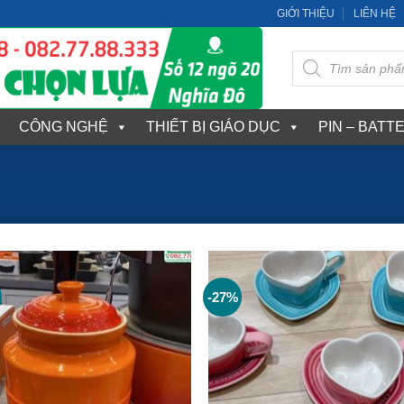
GIỚI THIỆU
LIÊN HỆ
Tìm
kiếm
sản
phẩm
CÔNG NGHỆ
THIẾT BỊ GIÁO DỤC
PIN – BATT
-27%