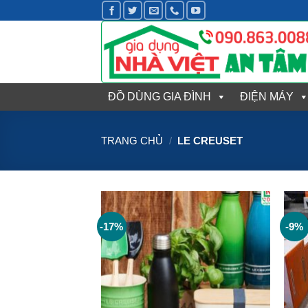
Bỏ
qua
nội
dung
ĐỒ DÙNG GIA ĐÌNH
ĐIỆN MÁY
TRANG CHỦ
/
LE CREUSET
-17%
-9%