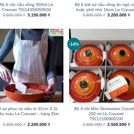
Bộ 6 cốc cầu vồng 350ml Le
Bộ 6 bát sứ cầu vồng ăn ngũ c
Creuset 79114358359030
hoặc phở nhỏ 16cm Le Creuse
Giá
Giá
Giá
Gi
3.500.000
₫
3.150.000
₫
3.800.000
₫
3.200.000
₫
gốc
hiện
gốc
hi
là:
tại
là:
tại
3.500.000 ₫.
là:
3.800.000 ₫.
là:
3.150.000 ₫.
3.
-14%
+
t sứ phục vụ siêu to 32cm 4.2L
Bộ 4 nồi Mini Stoneware Cocot
iều màu Le Creuset – hàng Đức
200 ml Le Creuset
79212100900100
Giá
Giá
Giá
Gi
2.450.000
₫
2.200.000
₫
2.900.000
₫
2.500.000
₫
gốc
hiện
gốc
hi
là:
tại
là:
tại