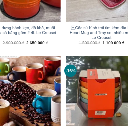
+
̃ đựng bánh kẹo, đồ khô, muối
Cốc sứ hình trái tim kèm đĩa l
a cà bằng gốm 2.4L Le Creuset
Heart Mug and Tray set nhiều 
Le Creuset
Giá
Giá
Giá
Gi
2.900.000
₫
2.650.000
₫
1.500.000
₫
1.100.000
₫
gốc
hiện
gốc
hi
là:
tại
là:
tại
2.900.000 ₫.
là:
1.500.000 ₫.
là:
2.650.000 ₫.
1.
-16%
+