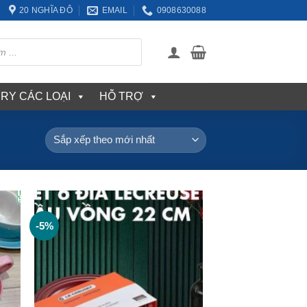
20 NGHĨA ĐÔ
EMAIL
0908630088
ERY CÁC LOẠI
HỖ TRỢ
-5%