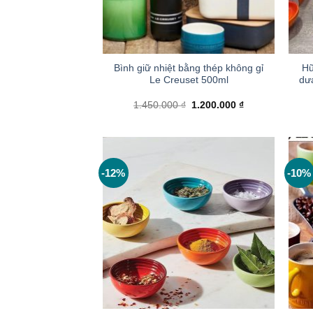
+
+
Bình giữ nhiệt bằng thép không gỉ
Hu
Le Creuset 500ml
dư
Giá
Giá
1.450.000
₫
1.200.000
₫
gốc
hiện
là:
tại
1.450.000 ₫.
là:
1.200.000 ₫.
-12%
-10%
+
+