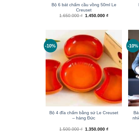
Bộ 6 bát chấm cầu vồng 50ml Le
Creuset
Giá
Giá
1.650.000
₫
1.450.000
₫
gốc
hiện
là:
tại
1.650.000 ₫.
là:
1.450.000 ₫.
-10%
-10%
+
+
Bộ 4 đĩa chấm bằng sứ Le Creuset
Bá
– hàng Đức
nh
Giá
Giá
1.500.000
₫
1.350.000
₫
gốc
hiện
là:
tại