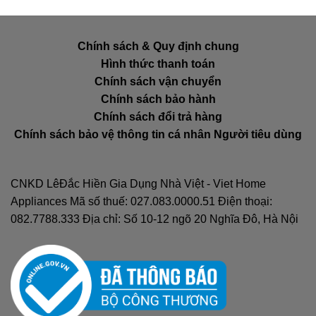
Chính sách & Quy định chung
Hình thức thanh toán
Chính sách vận chuyển
Chính sách bảo hành
Chính sách đổi trả hàng
Chính sách bảo vệ thông tin cá nhân Người tiêu dùng
CNKD LêĐắc Hiền Gia Dụng Nhà Việt - Viet Home
Appliances Mã số thuế: 027.083.0000.51 Điện thoại:
082.7788.333 Địa chỉ: Số 10-12 ngõ 20 Nghĩa Đô, Hà Nội