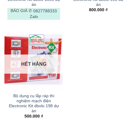
án
án
800.000
₫
BÁO GIÁ ✆
0827788333
Zalo
HẾT HÀNG
Bộ dụng cụ lắp ráp thí
nghiệm mạch điện
Electronic Kit dbolo 198 dự
án
500.000
₫