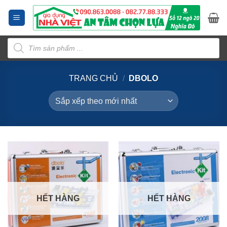
Bỏ
qua
nội
Tìm
dung
kiếm
sản
phẩm
TRANG CHỦ
/
DBOLO
HẾT HÀNG
HẾT HÀNG