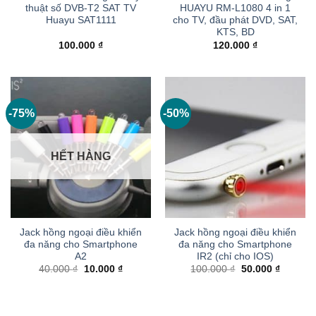
thuật số DVB-T2 SAT TV
HUAYU RM-L1080 4 in 1
Huayu SAT1111
cho TV, đầu phát DVD, SAT,
KTS, BD
100.000
₫
120.000
₫
-75%
-50%
HẾT HÀNG
Jack hồng ngoại điều khiển
Jack hồng ngoại điều khiển
đa năng cho Smartphone
đa năng cho Smartphone
A2
IR2 (chỉ cho IOS)
Giá
Giá
Giá
Giá
40.000
₫
10.000
₫
100.000
₫
50.000
₫
gốc
hiện
gốc
hiện
là:
tại
là:
tại
40.000 ₫.
là:
100.000 ₫.
là:
10.000 ₫.
50.000 ₫